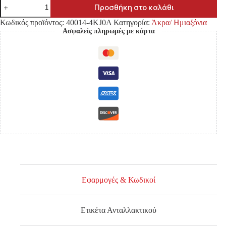
ΑΚΡΟ
Προσθήκη στο καλάθι
NISSAN
NAVARA
Κωδικός προϊόντος:
40014-4KJ0A
Κατηγορία:
Άκρα/ Ημιαξόνια
NP300
Ασφαλείς πληρωμές με κάρτα
D23
'15-
'19
4WD/2WD
ΕΜΠΡΟΣ
ΔΕΞΙΑ
ποσότητα
Εφαρμογές & Κωδικοί
Ετικέτα Ανταλλακτικού