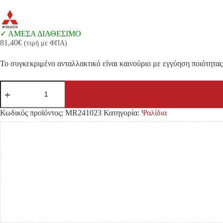
ΑΜΕΣΑ ΔΙΑΘΕΣΙΜΟ
81,40
€
(τιμή με ΦΠΑ)
Το συγκεκριμένο ανταλλακτικό είναι καινούριο με εγγύηση ποιότητας 
ΨΑΛΙΔΙ
MITSUBISHI
L200
'97-
Κωδικός προϊόντος:
MR241023
Κατηγορία:
Ψαλίδια
'05
K64
2WD
ΑΝΩ
ΑΡΙΣΤΕΡΑ
ποσότητα