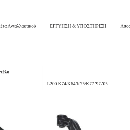
κέτα Ανταλλακτικού
ΕΓΓΥΗΣΗ & ΥΠΟΣΤΗΡΙΞΗ
Αποσ
τέλο
L200 K74/K64/K75/K77 '97-'05