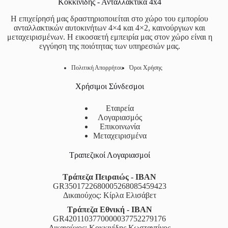
Κοκκινίδης - Ανταλλακτικά 4x4
Η επιχείρησή μας δραστηριοποιείται στο χώρο του εμπορίου
ανταλλακτικών αυτοκινήτων 4×4 και 4×2, καινούργιων και
μεταχειρισμένων. Η εικοσαετή εμπειρία μας στον χώρο είναι η
εγγύηση της ποιότητας των υπηρεσιών μας.
Πολιτική Απορρήτου
Όροι Χρήσης
Χρήσιμοι Σύνδεσμοι
Εταιρεία
Λογαριασμός
Επικοινωνία
Μεταχειρισμένα
Τραπεζικοί Λογαριασμοί
Τράπεζα Πειραιώς - IBAN
GR3501722680005268085459423
Δικαιούχος: Κίρλα Ελισάβετ
Τράπεζα Εθνική - IBAN
GR4201103770000037752279176
Δικαιούχος: Κοκκινίδης Κωσταντίνος