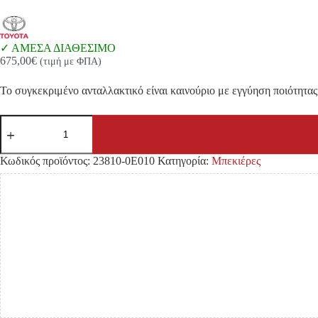
ΑΜΕΣΑ ΔΙΑΘΕΣΙΜΟ
675,00
€
(τιμή με ΦΠΑ)
Το συγκεκριμένο ανταλλακτικό είναι καινούριο με εγγύηση ποιότητας 
ΜΠΕΚΙΕΡΑ
TOYOTA
HILUX
REVO
Κωδικός προϊόντος:
23810-0E010
Κατηγορία:
Μπεκιέρες
GUN125/GUN126/GUN135
'15-
2WD/4WD
ποσότητα