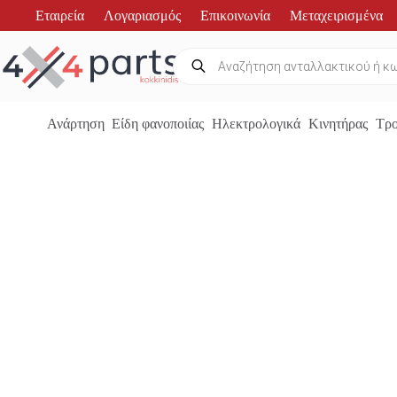
Μετάβαση
Εταιρεία
Λογαριασμός
Επικοινωνία
Μεταχειρισμένα
στο
περιεχόμενο
Products
search
Ανάρτηση
Είδη φανοποιίας
Ηλεκτρολογικά
Κινητήρας
Τρο