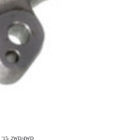
’15- 2WD/4WD