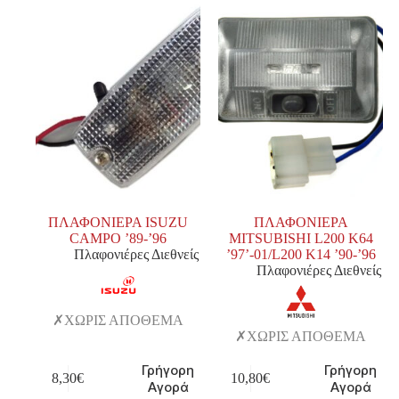
ΠΛΑΦΟΝΙΕΡΑ ISUZU
ΠΛΑΦΟΝΙΕΡΑ
CAMPO ’89-’96
MITSUBISHI L200 K64
Πλαφονιέρες Διεθνείς
’97’-01/L200 K14 ’90-’96
Πλαφονιέρες Διεθνείς
ΧΩΡΙΣ ΑΠΟΘΕΜΑ
ΧΩΡΙΣ ΑΠΟΘΕΜΑ
Γρήγορη
Γρήγορη
8,30
€
10,80
€
Αγορά
Αγορά