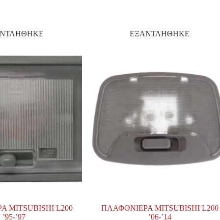
ΑΝΤΛΗΘΗΚΕ
ΕΞΑΝΤΛΗΘΗΚΕ
Α MITSUBISHI L200
ΠΛΑΦΟΝΙΕΡΑ MITSUBISHI L200
’95-’97
’06-’14