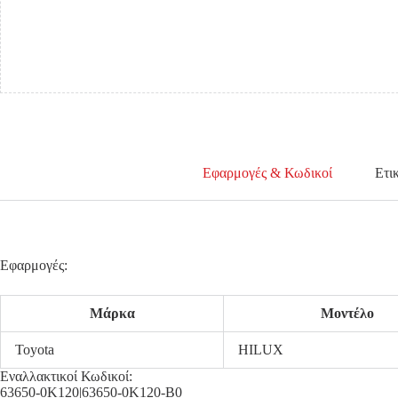
Εφαρμογές & Κωδικοί
Ετι
Εφαρμογές:
Μάρκα
Μοντέλο
Toyota
HILUX
Εναλλακτικοί Κωδικοί:
63650-0K120|63650-0K120-B0