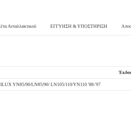
κέτα Ανταλλακτικού
ΕΓΓΥΗΣΗ & ΥΠΟΣΤΗΡΙΞΗ
Αποσ
Έκδο
ILUX YN85/90/LN85/90/ LN105/110/YN110 '88-'97