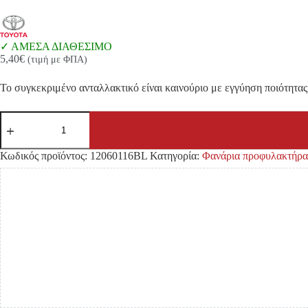
ΑΜΕΣΑ ΔΙΑΘΕΣΙΜΟ
5,40
€
(τιμή με ΦΠΑ)
Το συγκεκριμένο ανταλλακτικό είναι καινούριο με εγγύηση ποιότητας 
ΦΑΝΟΣ
ΠΡΟΦΥΛΑΚΤΗΡΑ
TOYOTA
HILUX
Κωδικός προϊόντος:
12060116BL
Κατηγορία:
Φανάρια προφυλακτήρα
RN85/
YN100
'88-
'96
ΑΡΙΣΤΕΡΑ
ποσότητα