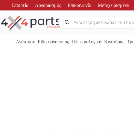
Μετάβαση
Εταιρεία
Λογαριασμός
Επικοινωνία
Μεταχειρισμένα
στο
περιεχόμενο
Products
search
Ανάρτηση
Είδη φανοποιίας
Ηλεκτρολογικά
Κινητήρας
Τρο