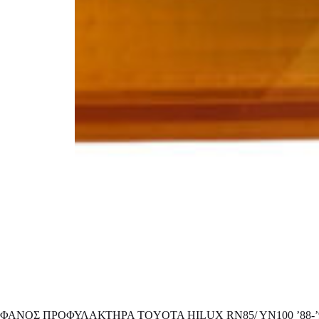
ΦΑΝΟΣ ΠΡΟΦΥΛΑΚΤΗΡΑ TOYOTA HILUX RN85/ YN100 ’88-’