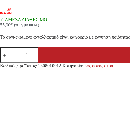
ΑΜΕΣΑ ΔΙΑΘΕΣΙΜΟ
55,90
€
(τιμή με ΦΠΑ)
Το συγκεκριμένο ανταλλακτικό είναι καινούριο με εγγύηση ποιότητας 
ΤΡΙΤΟ
ΣΤΟΠ
ISUZU
DMAX
Κωδικός προϊόντος:
1308010912
Κατηγορία:
3ος φανός στοπ
'12-
ποσότητα