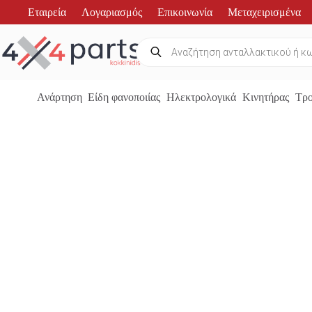
Μετάβαση
Εταιρεία
Λογαριασμός
Επικοινωνία
Μεταχειρισμένα
στο
περιεχόμενο
Products
search
Ανάρτηση
Είδη φανοποιίας
Ηλεκτρολογικά
Κινητήρας
Τρο