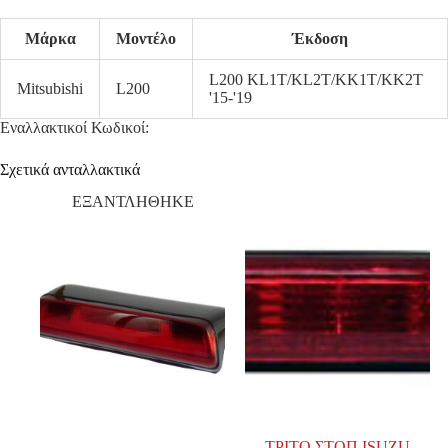
Μάρκα
Μοντέλο
Έκδοση
L200 KL1T/KL2T/KK1T/KK2T
Mitsubishi
L200
'15-'19
Εναλλακτικοί Κωδικοί:
Σχετικά ανταλλακτικά
ΕΞΑΝΤΛΗΘΗΚΕ
ΤΡΙΤΟ ΣΤΟΠ ISUZU