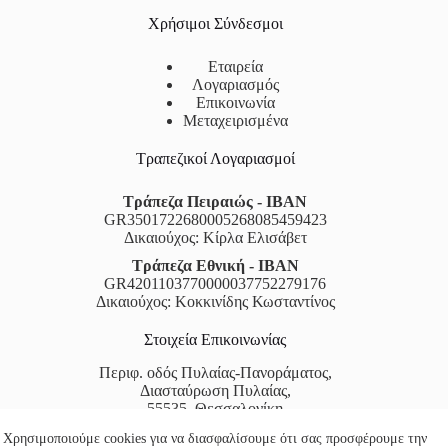
Χρήσιμοι Σύνδεσμοι
Εταιρεία
Λογαριασμός
Επικοινωνία
Μεταχειρισμένα
Τραπεζικοί Λογαριασμοί
Τράπεζα Πειραιώς - IBAN
GR3501722680005268085459423
Δικαιούχος: Κίρλα Ελισάβετ
Τράπεζα Εθνική - IBAN
GR4201103770000037752279176
Δικαιούχος: Κοκκινίδης Κωσταντίνος
Στοιχεία Επικοινωνίας
Περιφ. οδός Πυλαίας-Πανοράματος,
Διασταύρωση Πυλαίας,
55535, Θεσσαλονίκη
Χρησιμοποιούμε cookies για να διασφαλίσουμε ότι σας προσφέρουμε την
Τηλέφωνο:
2310522666
&
2310324134