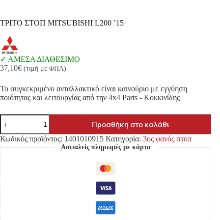
ΤΡΙΤΟ ΣΤΟΠ MITSUBISHI L200 ’15
ΑΜΕΣΑ ΔΙΑΘΕΣΙΜΟ
37,10
€
(τιμή με ΦΠΑ)
Το συγκεκριμένο ανταλλακτικό είναι καινούριο με εγγύηση
ποιότητας και λειτουργίας από την 4x4 Parts - Κοκκινίδης
ΤΡΙΤΟ
Προσθήκη στο καλάθι
ΣΤΟΠ
MITSUBISHI
Κωδικός προϊόντος:
1401010915
Κατηγορία:
3ος φανός στοπ
L200
Ασφαλείς πληρωμές με κάρτα
'15
ποσότητα