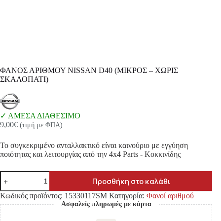
ΦΑΝΟΣ ΑΡΙΘΜΟΥ NISSAN D40 (ΜΙΚΡΟΣ – ΧΩΡΙΣ
ΣΚΑΛΟΠΑΤΙ)
ΑΜΕΣΑ ΔΙΑΘΕΣΙΜΟ
9,00
€
(τιμή με ΦΠΑ)
Το συγκεκριμένο ανταλλακτικό είναι καινούριο με εγγύηση
ποιότητας και λειτουργίας από την 4x4 Parts - Κοκκινίδης
ΦΑΝΟΣ
Προσθήκη στο καλάθι
ΑΡΙΘΜΟΥ
NISSAN
Κωδικός προϊόντος:
15330117SM
Κατηγορία:
Φανοί αριθμού
D40
Ασφαλείς πληρωμές με κάρτα
(ΜΙΚΡΟΣ
-