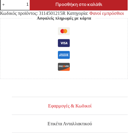
ΦΑΝΟΣ
Προσθήκη στο καλάθι
ΕΜΠΡΟΣΘΙΟΣ
FORD
Κωδικός προϊόντος:
3114501215R
Κατηγορία:
Φανοί εμπρόσθιοι
RANGER
Ασφαλείς πληρωμές με κάρτα
'15-
'19
(H11/H15)
E4
ΗΛΕΚΤΡΙΚΟΣ
ΜΕ
DAY
LIGHT
ΔΕΞΙΑ
ποσότητα
Εφαρμογές & Κωδικοί
Ετικέτα Ανταλλακτικού