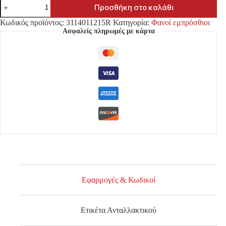
ΦΑΝΟΣ
Προσθήκη στο καλάθι
ΕΜΠΡΟΣΘΙΟΣ
FORD
Κωδικός προϊόντος:
3114011215R
Κατηγορία:
Φανοί εμπρόσθιοι
RANGER
Ασφαλείς πληρωμές με κάρτα
'15-
'19
ΗΛΕΚΤΡΙΚΟΣ
(H7/H15)
E4
DAY
LIGHT
ΔΕΞΙΑ
ποσότητα
Εφαρμογές & Κωδικοί
Ετικέτα Ανταλλακτικού