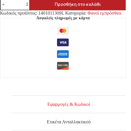
ΦΑΝΟΣ
Προσθήκη στο καλάθι
ΕΜΠΡΟΣΘΙΟΣ
MITSUBISHI
Κωδικός προϊόντος:
1401011309L
Κατηγορία:
Φανοί εμπρόσθιοι
L200
Ασφαλείς πληρωμές με κάρτα
'09-
'14
ΛΕΥΚΟ
ΦΛΑΣ
(ΜΟΝΟΚΑΜΠΙΝΟ)
ΑΡΙΣΤΕΡΑ
ποσότητα
Εφαρμογές & Κωδικοί
Ετικέτα Ανταλλακτικού