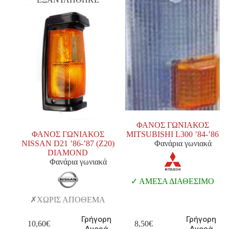
ΦΑΝΟΣ ΓΩΝΙΑΚΟΣ
ΦΑΝΟΣ ΓΩΝΙΑΚΟΣ
MITSUBISHI L300 ’84-’86
NISSAN D21 ’86-’87 (Z20)
Φανάρια γωνιακά
DIAMOND
Φανάρια γωνιακά
ΑΜΕΣΑ ΔΙΑΘΕΣΙΜΟ
ΧΩΡΙΣ ΑΠΟΘΕΜΑ
Γρήγορη
Γρήγορη
10,60
€
8,50
€
Αγορά
Αγορά