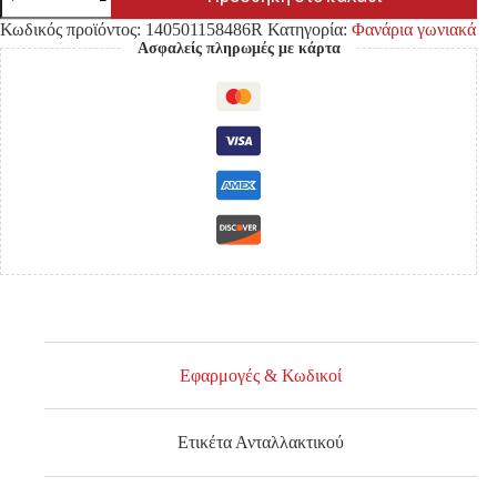
ΓΩΝΙΑΚΟΣ
MITSUBISHI
Κωδικός προϊόντος:
140501158486R
Κατηγορία:
Φανάρια γωνιακά
L300
Ασφαλείς πληρωμές με κάρτα
'84-
'86
ποσότητα
Εφαρμογές & Κωδικοί
Ετικέτα Ανταλλακτικού