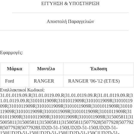
ΕΓΓΥΗΣΗ & ΥΠΟΣΤΗΡΙΞΗ
Αποστολή Παραγγελιών
Εφαρμογές:
Μάρκα
Μοντέλο
Έκδοση
Ford
RANGER
RANGER '06-'12 (ET/ES)
Εναλλακτικοί Κωδικοί:
31.01.0119.09.R|31.01.0119.09.R|31.01.0119.09.R|31.01.0119.09.R|3
1.01.0119.09.R|3101011909R|3101011909R|3101011909R|31010119
09R|3101011909R|3101011909R|3101011909R|3101011909R|31010
11909R|3101011909R|3101011909R|3101011909R|3101011909R|31
01011909R|3101011909R|3101011909R|3101011909R|315005811|31
5005811|315005811|315005811|315005811|5077928|5077928|507792
8|5077928|5077928|UD2D-51-150|UD2D-51-150|UD2D-51-
150|UD2D-51-150|UD2D-51-150|UD2D-51-150C|UD2D-51-