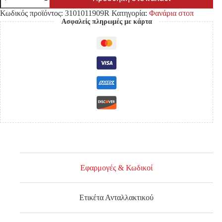
ΣΤΟΠ
FORD
Κωδικός προϊόντος:
3101011909R
Κατηγορία:
Φανάρια στοπ
RANGER
Ασφαλείς πληρωμές με κάρτα
'09-
'11
ποσότητα
Εφαρμογές & Κωδικοί
Ετικέτα Ανταλλακτικού