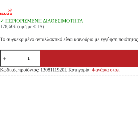
ΠΕΡΙΟΡΙΣΜΕΝΗ ΔΙΑΘΕΣΙΜΟΤΗΤΑ
178,60
€
(τιμή με ΦΠΑ)
Το συγκεκριμένο ανταλλακτικό είναι καινούριο με εγγύηση ποιότητας 
ΦΑΝΟΣ
ΣΤΟΠ
ISUZU
DMAX
Κωδικός προϊόντος:
1308111920L
Κατηγορία:
Φανάρια στοπ
'20-
'22
LED
DIAMOND
ΑΡΙΣΤΕΡΑ
ποσότητα