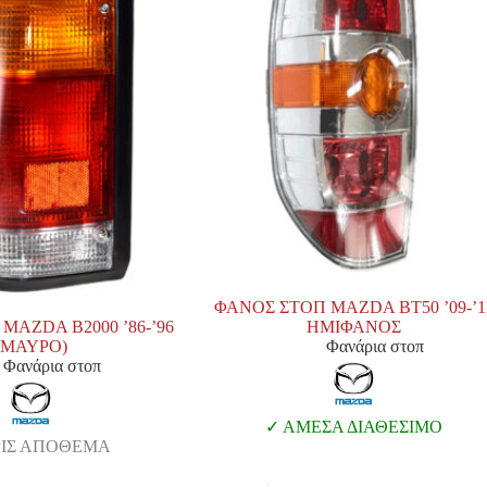
ΦΑΝΟΣ ΣΤΟΠ MAZDA BT50 ’09-’1
MAZDA Β2000 ’86-’96
ΗΜΙΦΑΝΟΣ
(ΜΑΥΡΟ)
Φανάρια στοπ
Φανάρια στοπ
ΑΜΕΣΑ ΔΙΑΘΕΣΙΜΟ
ΙΣ ΑΠΟΘΕΜΑ