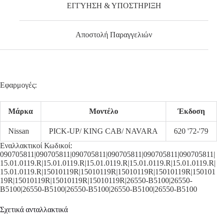
ΕΓΓΥΗΣΗ & ΥΠΟΣΤΗΡΙΞΗ
Αποστολή Παραγγελιών
Εφαρμογές:
Μάρκα
Μοντέλο
Έκδοση
Nissan
PICK-UP/ KING CAB/ NAVARA
620 '72-'79
Εναλλακτικοί Κωδικοί:
090705811|090705811|090705811|090705811|090705811|090705811|
15.01.0119.R|15.01.0119.R|15.01.0119.R|15.01.0119.R|15.01.0119.R|
15.01.0119.R|15010119R|15010119R|15010119R|15010119R|150101
19R|15010119R|15010119R|15010119R|26550-B5100|26550-
B5100|26550-B5100|26550-B5100|26550-B5100|26550-B5100
Σχετικά ανταλλακτικά