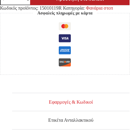
ΣΤΟΠ
NISSAN
Κωδικός προϊόντος:
15010119R
Κατηγορία:
Φανάρια στοπ
620
Ασφαλείς πληρωμές με κάρτα
DIAMOND
ποσότητα
Εφαρμογές & Κωδικοί
Ετικέτα Ανταλλακτικού