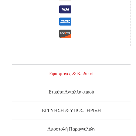
'86-
'87
DIAMOND
ποσότητα
Εφαρμογές & Κωδικοί
Ετικέτα Ανταλλακτικού
ΕΓΓΥΗΣΗ & ΥΠΟΣΤΗΡΙΞΗ
Αποστολή Παραγγελιών