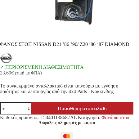
ΦΑΝΟΣ ΣΤΟΠ NISSAN D21 ’86-’96/ Ζ20 ’86-’87 DIAMOND
ΠΕΡΙΟΡΙΣΜΕΝΗ ΔΙΑΘΕΣΙΜΟΤΗΤΑ
23,60
€
(τιμή με ΦΠΑ)
Το συγκεκριμένο ανταλλακτικό είναι καινούριο με εγγύηση
ποιότητας και λειτουργίας από την 4x4 Parts - Κοκκινίδης
ΦΑΝΟΣ
Προσθήκη στο καλάθι
ΣΤΟΠ
NISSAN
Κωδικός προϊόντος:
150401198687AL
Κατηγορία:
Φανάρια στοπ
D21
Ασφαλείς πληρωμές με κάρτα
'86-
'96/
Ζ20