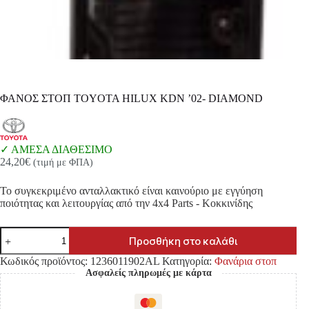
ΦΑΝΟΣ ΣΤΟΠ TOYOTA HILUX KDN ’02- DIAMOND
ΑΜΕΣΑ ΔΙΑΘΕΣΙΜΟ
24,20
€
(τιμή με ΦΠΑ)
Το συγκεκριμένο ανταλλακτικό είναι καινούριο με εγγύηση
ποιότητας και λειτουργίας από την 4x4 Parts - Κοκκινίδης
ΦΑΝΟΣ
Προσθήκη στο καλάθι
ΣΤΟΠ
TOYOTA
Κωδικός προϊόντος:
1236011902AL
Κατηγορία:
Φανάρια στοπ
HILUX
Ασφαλείς πληρωμές με κάρτα
KDN
'02-
DIAMOND