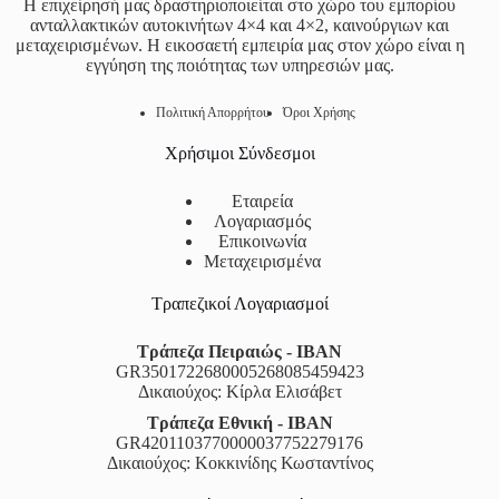
Η επιχείρησή μας δραστηριοποιείται στο χώρο του εμπορίου
ανταλλακτικών αυτοκινήτων 4×4 και 4×2, καινούργιων και
μεταχειρισμένων. Η εικοσαετή εμπειρία μας στον χώρο είναι η
εγγύηση της ποιότητας των υπηρεσιών μας.
Πολιτική Απορρήτου
Όροι Χρήσης
Χρήσιμοι Σύνδεσμοι
Εταιρεία
Λογαριασμός
Επικοινωνία
Μεταχειρισμένα
Τραπεζικοί Λογαριασμοί
Τράπεζα Πειραιώς - IBAN
GR3501722680005268085459423
Δικαιούχος: Κίρλα Ελισάβετ
Τράπεζα Εθνική - IBAN
GR4201103770000037752279176
Δικαιούχος: Κοκκινίδης Κωσταντίνος