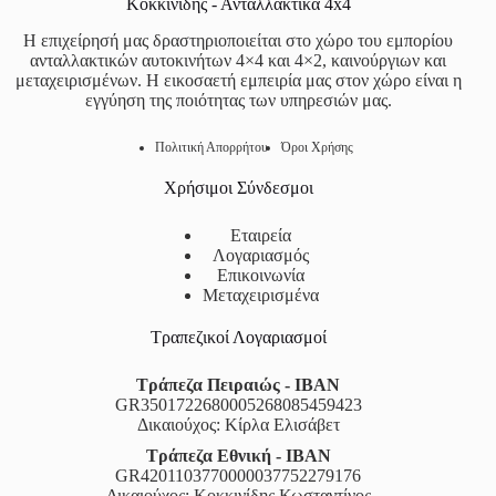
Κοκκινίδης - Ανταλλακτικά 4x4
Η επιχείρησή μας δραστηριοποιείται στο χώρο του εμπορίου
ανταλλακτικών αυτοκινήτων 4×4 και 4×2, καινούργιων και
μεταχειρισμένων. Η εικοσαετή εμπειρία μας στον χώρο είναι η
εγγύηση της ποιότητας των υπηρεσιών μας.
Πολιτική Απορρήτου
Όροι Χρήσης
Χρήσιμοι Σύνδεσμοι
Εταιρεία
Λογαριασμός
Επικοινωνία
Μεταχειρισμένα
Τραπεζικοί Λογαριασμοί
Τράπεζα Πειραιώς - IBAN
GR3501722680005268085459423
Δικαιούχος: Κίρλα Ελισάβετ
Τράπεζα Εθνική - IBAN
GR4201103770000037752279176
Δικαιούχος: Κοκκινίδης Κωσταντίνος