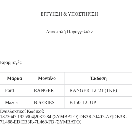
ΕΓΓΥΗΣΗ & ΥΠΟΣΤΗΡΙΞΗ
Αποστολή Παραγγελιών
Εφαρμογές:
Μάρκα
Μοντέλο
Έκδοση
Ford
RANGER
RANGER '12-'21 (TKE)
Mazda
B-SERIES
BT50 '12- UP
Εναλλακτικοί Κωδικοί:
1873647|1925904|2037284 (ΣΥΜΒΑΤΟ)|DB3R-7J407-AE|DB3R-
7L468-ED|EB3R-7L468-FB (ΣΥΜΒΑΤΟ)