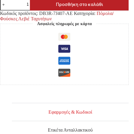
ΠΟΜΟΛΟ
Προσθήκη στο καλάθι
ΛΕΒΙΕ
ΤΑΧΥΤΗΤΩΝ
Κωδικός προϊόντος:
DB3R-7J407-AE
Κατηγορία:
Πόμολα/
FORD
Φούσκες Λεβιέ Ταχυτήτων
RANGER
Ασφαλείς πληρωμές με κάρτα
'15-
'21/
MAZDA
BT-
50
R123456
ΑΣΗΜΙ
ποσότητα
Εφαρμογές & Κωδικοί
Ετικέτα Ανταλλακτικού