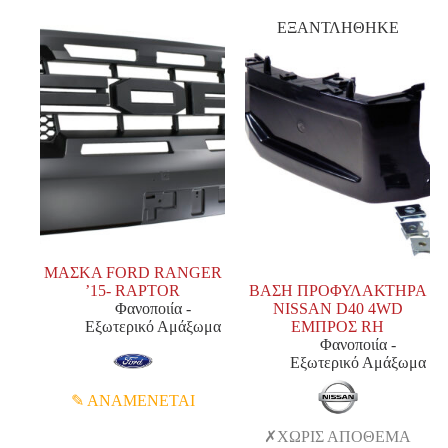
ΕΞΑΝΤΛΗΘΗΚΕ
ΜΑΣΚΑ FORD RANGER
’15- RAPTOR
ΒΑΣΗ ΠΡΟΦΥΛΑΚΤΗΡΑ
Φανοποιία -
NISSAN D40 4WD
Εξωτερικό Αμάξωμα
ΕΜΠΡΟΣ RH
Φανοποιία -
Εξωτερικό Αμάξωμα
ΑΝΑΜΕΝΕΤΑΙ
ΧΩΡΙΣ ΑΠΟΘΕΜΑ