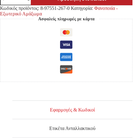
ΚΑΠΩ
ΧΡΩΜΙΟ
Κωδικός προϊόντος:
8-97551-267-0
Κατηγορία:
Φανοποιία -
ISUZU
Εξωτερικό Αμάξωμα
DMAX
Ασφαλείς πληρωμές με κάρτα
'20-
ποσότητα
Εφαρμογές & Κωδικοί
Ετικέτα Ανταλλακτικού