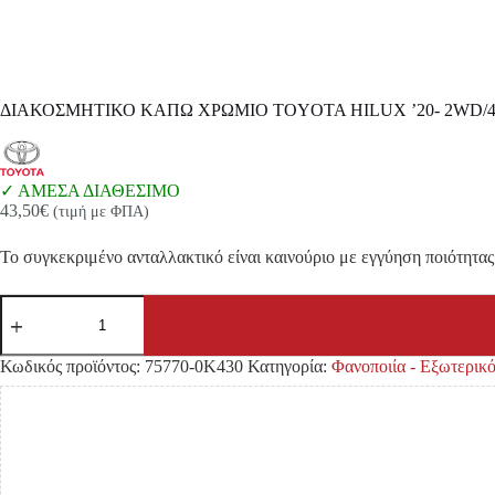
ΔΙΑΚΟΣΜΗΤΙΚΟ ΚΑΠΩ ΧΡΩΜΙΟ TOYOTA HILUX ’20- 2WD/
ΑΜΕΣΑ ΔΙΑΘΕΣΙΜΟ
43,50
€
(τιμή με ΦΠΑ)
Το συγκεκριμένο ανταλλακτικό είναι καινούριο με εγγύηση ποιότητας 
ΔΙΑΚΟΣΜΗΤΙΚΟ
ΚΑΠΩ
ΧΡΩΜΙΟ
TOYOTA
Κωδικός προϊόντος:
75770-0K430
Κατηγορία:
Φανοποιία - Εξωτερι
HILUX
'20-
2WD/4WD
ποσότητα