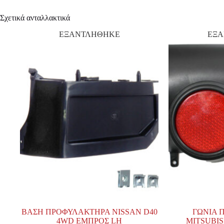
Σχετικά ανταλλακτικά
ΕΞΑΝΤΛΗΘΗΚΕ
ΕΞ
ΒΑΣΗ ΠΡΟΦΥΛΑΚΤΗΡΑ NISSAN D40
ΓΩΝΙΑ 
4WD ΕΜΠΡΟΣ LH
MITSUBISH