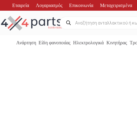
Μετάβαση
Εταιρεία
Λογαριασμός
Επικοινωνία
Μεταχειρισμένα
στο
περιεχόμενο
Products
search
Ανάρτηση
Είδη φανοποιίας
Ηλεκτρολογικά
Κινητήρας
Τρο