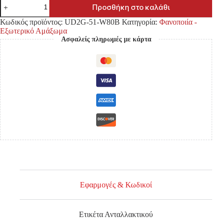
ΦΡΥΔΙ
Προσθήκη στο καλάθι
ΠΡΟΦΥΛΑΚΤΗΡΑ
FORD
Κωδικός προϊόντος:
UD2G-51-W80B
Κατηγορία:
Φανοποιία -
RANGER
Εξωτερικό Αμάξωμα
'06-
Ασφαλείς πληρωμές με κάρτα
'09
ΕΜΠΡΟΣ
LH
ποσότητα
Εφαρμογές & Κωδικοί
Ετικέτα Ανταλλακτικού