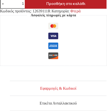
ΦΤΕΡΟ
Προσθήκη στο καλάθι
TOYOTA
HILUX
Κωδικός προϊόντος:
12639111R
Κατηγορία:
Φτερά
REVO
Ασφαλείς πληρωμές με κάρτα
'15-
'20/
'20-
2WD
ΧΩΡΙΣ
ΤΡΥΠΑ
ΓΙΑ
ΦΛΑΣ
ΕΜΠΡΟΣ
ΔΕΞΙΑ
ποσότητα
Εφαρμογές & Κωδικοί
Ετικέτα Ανταλλακτικού