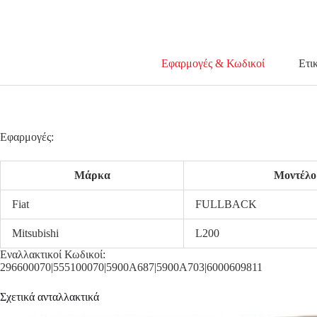
Εφαρμογές & Κωδικοί
Ετι
Εφαρμογές:
Μάρκα
Μοντέλο
Fiat
FULLBACK
Mitsubishi
L200
Εναλλακτικοί Κωδικοί:
296600070|555100070|5900A687|5900A703|6000609811
Σχετικά ανταλλακτικά