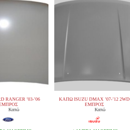
D RANGER ’03-’06
ΚΑΠΩ ISUZU DMAX ’07-’12 2WD
ΕΜΠΡΟΣ
ΕΜΠΡΟΣ
Καπώ
Καπώ