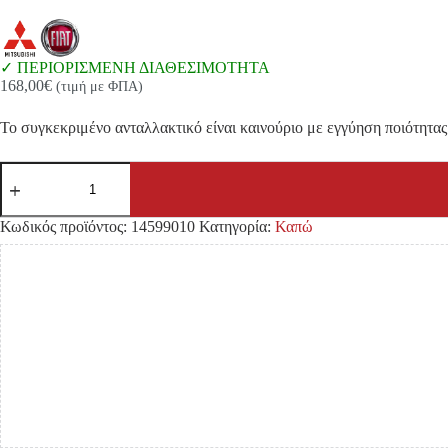
ΠΕΡΙΟΡΙΣΜΕΝΗ ΔΙΑΘΕΣΙΜΟΤΗΤΑ
168,00
€
(τιμή με ΦΠΑ)
Το συγκεκριμένο ανταλλακτικό είναι καινούριο με εγγύηση ποιότητας 
ΚΑΠΩ
MITSUBISHI
L200
'15-
Κωδικός προϊόντος:
14599010
Κατηγορία:
Καπώ
'19/
FIAT
FULLBACK
'16-
ΕΜΠΡΟΣ
ποσότητα