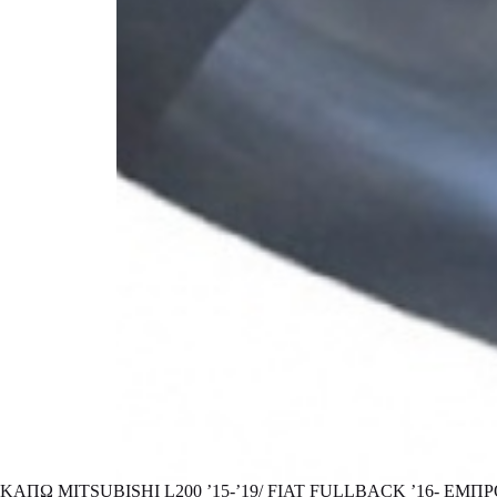
ΚΑΠΩ MITSUBISHI L200 ’15-’19/ FIAT FULLBACK ’16- ΕΜΠ