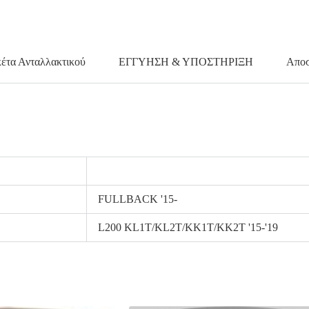
κέτα Ανταλλακτικού
ΕΓΓΥΗΣΗ & ΥΠΟΣΤΗΡΙΞΗ
Αποσ
FULLBACK '15-
L200 KL1T/KL2T/KK1T/KK2T '15-'19