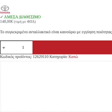
ΑΜΕΣΑ ΔΙΑΘΕΣΙΜΟ
148,00
€
(τιμή με ΦΠΑ)
Το συγκεκριμένο ανταλλακτικό είναι καινούριο με εγγύηση ποιότητας 
ΚΑΠΩ
TOYOTA
HILUX
VIGO
Κωδικός προϊόντος:
12629110
Κατηγορία:
Καπώ
'12-
'15
2WD/4WD
ΕΜΠΡΟΣ
TURBO
ποσότητα