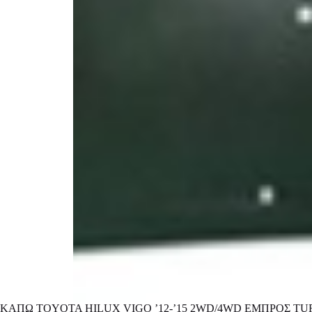
ΚΑΠΩ TOYOTA HILUX VIGO ’12-’15 2WD/4WD ΕΜΠΡΟΣ T