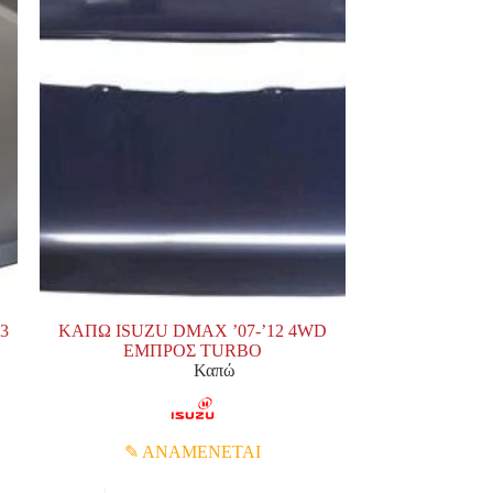
3
ΚΑΠΩ ISUZU DMAX ’07-’12 4WD
ΕΜΠΡΟΣ TURBO
Καπώ
ΑΝΑΜΕΝΕΤΑΙ