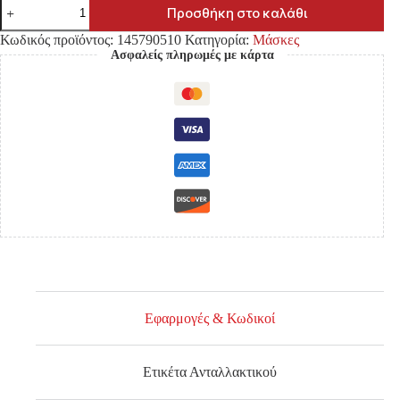
ΜΑΣΚΑ
Προσθήκη στο καλάθι
MITSUBISHI
L200
Κωδικός προϊόντος:
145790510
Κατηγορία:
Μάσκες
'06-
Ασφαλείς πληρωμές με κάρτα
'09
ΜΟΝΗ
ΚΑΜΠΙΝΑ
ΜΑΥΡΗ
ποσότητα
Εφαρμογές & Κωδικοί
Ετικέτα Ανταλλακτικού