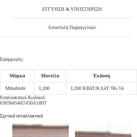
ΕΓΓΥΗΣΗ & ΥΠΟΣΤΗΡΙΞΗ
Αποστολή Παραγγελιών
Εφαρμογές:
Μάρκα
Μοντέλο
Έκδοση
Mitsubishi
L200
L200 KB4T/KA4T '06-'14
Εναλλακτικοί Κωδικοί:
030504540|7450A180T
Σχετικά ανταλλακτικά