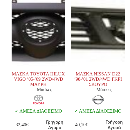
ΜΑΣΚΑ TOYOTA HILUX
ΜΑΣΚΑ NISSAN D22
VIGO ’05-’09 2WD/4WD
’98-’01 2WD/4WD ΓΚΡΙ
ΜΑΥΡΗ
ΣΚΟΥΡΟ
Μάσκες
Μάσκες
ΑΜΕΣΑ ΔΙΑΘΕΣΙΜΟ
ΑΜΕΣΑ ΔΙΑΘΕΣΙΜΟ
Γρήγορη
Γρήγορη
32,40
€
40,10
€
Αγορά
Αγορά