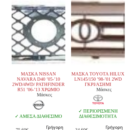
ΜΑΣΚΑ NISSAN
ΜΑΣΚΑ TOYOTA HILUX
NAVARA D40 ’05-’10
LN145/150 ’98-’01 2WD
2WD/4WD/ PATHFINDER
ΓΚΡΙ/ΑΣΗΜΙ
R51 ’06-’13 ΧΡΩΜΙΟ
Μάσκες
Μάσκες
ΠΕΡΙΟΡΙΣΜΕΝΗ
ΑΜΕΣΑ ΔΙΑΘΕΣΙΜΟ
ΔΙΑΘΕΣΙΜΟΤΗΤΑ
Γρήγορη
Γρήγορη
75,60
€
34,60
€