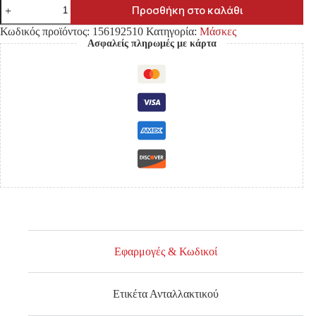
ΜΑΣΚΑ
Προσθήκη στο καλάθι
NISSAN
NAVARA
Κωδικός προϊόντος:
156192510
Κατηγορία:
Μάσκες
NP300
Ασφαλείς πληρωμές με κάρτα
D23
'15-
2WD/4WD
ΧΡΩΜΙΟ/
ΜΑΥΡΗ
ποσότητα
Εφαρμογές & Κωδικοί
Ετικέτα Ανταλλακτικού