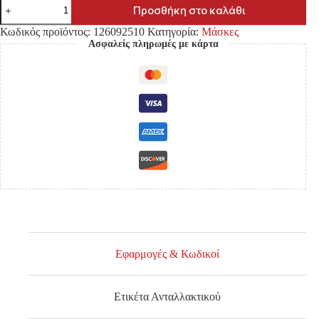
ΜΑΣΚΑ
Προσθήκη στο καλάθι
TOYOTA
HILUX
Κωδικός προϊόντος:
126092510
Κατηγορία:
Μάσκες
VIGO
Ασφαλείς πληρωμές με κάρτα
'05-
'09
2WD/4WD
ΜΑΥΡΗ
ΜΕ
ΧΡΩΜΙΑ
ποσότητα
Εφαρμογές & Κωδικοί
Ετικέτα Ανταλλακτικού