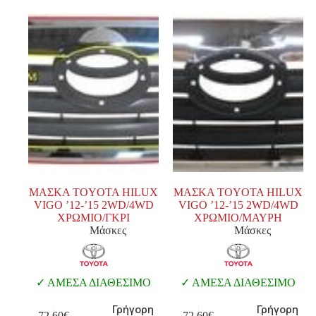
ΜΑΣΚΑ TOYOTA HILUX
ΜΑΣΚΑ TOYOTA HILUX
VIGO ’12-’15 2WD/4WD
VIGO ’12-’15 2WD/4WD
ΧΡΩΜΙΟ/ΓΚΡΙ
ΧΡΩΜΙΟ/ΜΑΥΡΗ
Μάσκες
Μάσκες
ΑΜΕΣΑ ΔΙΑΘΕΣΙΜΟ
ΑΜΕΣΑ ΔΙΑΘΕΣΙΜΟ
Γρήγορη
Γρήγορη
72,60
€
72,60
€