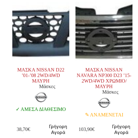
ΜΑΣΚΑ NISSAN D22
ΜΑΣΚΑ NISSAN
’01-’08 2WD/4WD
NAVARA NP300 D23 ’15-
ΜΑΥΡΗ
2WD/4WD ΧΡΩΜΙΟ/
Μάσκες
ΜΑΥΡΗ
Μάσκες
ΑΜΕΣΑ ΔΙΑΘΕΣΙΜΟ
ΑΝΑΜΕΝΕΤΑΙ
Γρήγορη
Γρήγορη
38,70
€
103,90
€
Αγορά
Αγορά