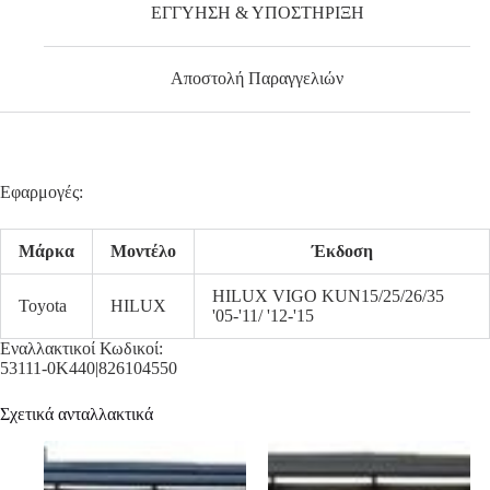
ΕΓΓΥΗΣΗ & ΥΠΟΣΤΗΡΙΞΗ
Αποστολή Παραγγελιών
Εφαρμογές:
Μάρκα
Μοντέλο
Έκδοση
HILUX VIGO KUN15/25/26/35
Toyota
HILUX
'05-'11/ '12-'15
Εναλλακτικοί Κωδικοί:
53111-0K440|826104550
Σχετικά ανταλλακτικά