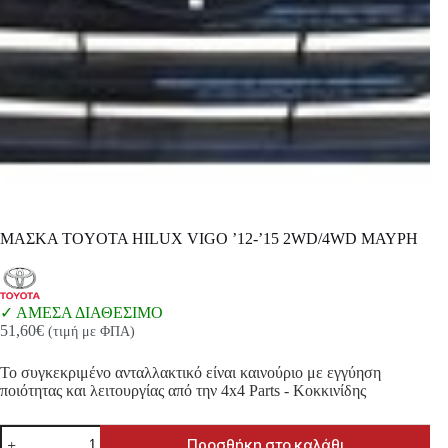
ΜΑΣΚΑ TOYOTA HILUX VIGO ’12-’15 2WD/4WD ΜΑΥΡΗ
ΑΜΕΣΑ ΔΙΑΘΕΣΙΜΟ
51,60
€
(τιμή με ΦΠΑ)
Το συγκεκριμένο ανταλλακτικό είναι καινούριο με εγγύηση
ποιότητας και λειτουργίας από την 4x4 Parts - Κοκκινίδης
ΜΑΣΚΑ
Προσθήκη στο καλάθι