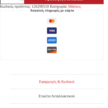
TOYOTA
HILUX
Κωδικός προϊόντος:
126290510
Κατηγορία:
Μάσκες
VIGO
Ασφαλείς πληρωμές με κάρτα
'12-
'15
2WD/4WD
ΜΑΥΡΗ
ποσότητα
Εφαρμογές & Κωδικοί
Ετικέτα Ανταλλακτικού