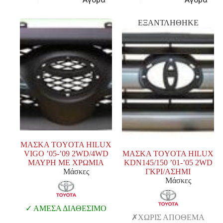
ΕΞΑΝΤΛΗΘΗΚΕ
ΜΑΣΚΑ TOYOTA HILUX
VIGO ’05-’09 2WD/4WD
ΜΑΣΚΑ TOYOTA HILUX
ΜΑΥΡΗ ΜΕ ΧΡΩΜΙΑ
KDN145/150 ’01-’05 2WD
Μάσκες
ΓΚΡΙ/ΑΣΗΜΙ
Μάσκες
ΑΜΕΣΑ ΔΙΑΘΕΣΙΜΟ
ΧΩΡΙΣ ΑΠΟΘΕΜΑ