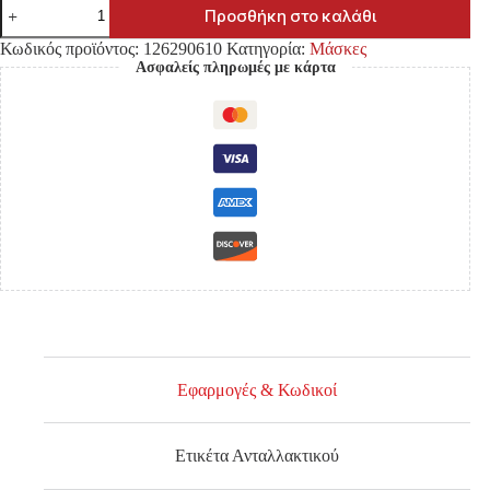
ΜΑΣΚΑ
Προσθήκη στο καλάθι
TOYOTA
HILUX
Κωδικός προϊόντος:
126290610
Κατηγορία:
Μάσκες
VIGO
Ασφαλείς πληρωμές με κάρτα
'12-
'15
2WD/4WD
ΟΛΗ
ΧΡΩΜΙΟ
ποσότητα
Εφαρμογές & Κωδικοί
Ετικέτα Ανταλλακτικού