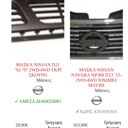
ΜΑΣΚΑ NISSAN D21
’92-’97 2WD/4WD ΓΚΡΙ
ΜΑΣΚΑ NISSAN
ΣΚΟΥΡΟ
NAVARA NP300 D23 ’15-
Μάσκες
2WD/4WD ΧΡΩΜΙΟ/
ΜΑΥΡΗ
Μάσκες
ΑΜΕΣΑ ΔΙΑΘΕΣΙΜΟ
ΧΩΡΙΣ ΑΠΟΘΕΜΑ
Γρήγορη
Γρήγορη
28,90
€
103,90
€
Αγορά
Αγορά