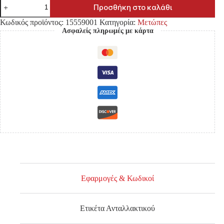
ΜΕΤΩΠΗ
Προσθήκη στο καλάθι
NISSAN
D21
Κωδικός προϊόντος:
15559001
Κατηγορία:
Μετώπες
'86-
Ασφαλείς πληρωμές με κάρτα
'92
ΔΙΠΛΟΚΑΜΠΙΝΟ/
D21
'86-
'92
ΜΟΝΟΚΑΜΠΙΝΟ
/
D21
'92-
'97
2WD/4WD
ΕΜΠΡΟΣ
ποσότητα
Εφαρμογές & Κωδικοί
Ετικέτα Ανταλλακτικού