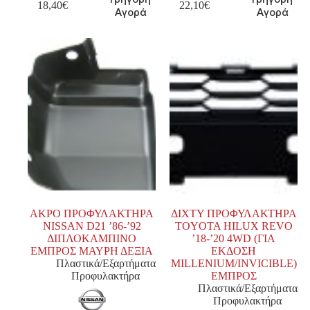
18,40
€
22,10
€
Αγορά
Αγορά
ΑΚΡΟ ΠΡΟΦΥΛΑΚΤΗΡΑ
ΔΙΧΤΥ ΠΡΟΦΥΛΑΚΤΗΡΑ
NISSAN D21 ’86-’92
TOYOTA HILUX REVO
ΔΙΠΛΟΚΑΜΠΙΝΟ
’18-’20 4WD (ΓΙΑ
ΕΜΠΡΟΣ ΜΑΥΡΗ ΔΕΞΙΑ
ΕΚΔΟΣΗ
Πλαστικά/Εξαρτήματα
MILLENIUM/INVICIBLE)
Προφυλακτήρα
ΕΜΠΡΟΣ
Πλαστικά/Εξαρτήματα
Προφυλακτήρα