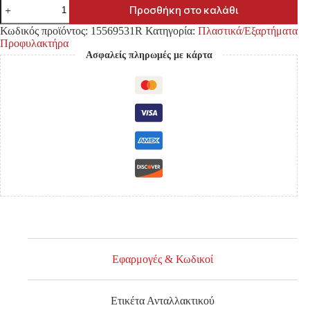
ΑΚΡΟ
Προσθήκη στο καλάθι
ΠΡΟΦΥΛΑΚΤΗΡΑ
NISSAN
Κωδικός προϊόντος:
15569531R
Κατηγορία:
Πλαστικά/Εξαρτήματα
D21
Προφυλακτήρα
'92-
Ασφαλείς πληρωμές με κάρτα
'97
ΕΜΠΡΟΣ
ΔΕΞΙΑ
ποσότητα
Εφαρμογές & Κωδικοί
Ετικέτα Ανταλλακτικού