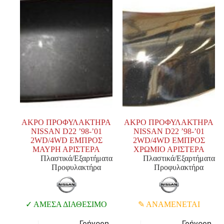
ΑΚΡΟ ΠΡΟΦΥΛΑΚΤΗΡΑ
ΑΚΡΟ ΠΡΟΦΥΛΑΚΤΗΡΑ
NISSAN D22 ’98-’01
NISSAN D22 ’98-’01
2WD/4WD ΕΜΠΡΟΣ
2WD/4WD ΕΜΠΡΟΣ
ΜΑΥΡΗ ΑΡΙΣΤΕΡΑ
ΧΡΩΜΙΟ ΑΡΙΣΤΕΡΑ
Πλαστικά/Εξαρτήματα
Πλαστικά/Εξαρτήματα
Προφυλακτήρα
Προφυλακτήρα
ΑΜΕΣΑ ΔΙΑΘΕΣΙΜΟ
ΑΝΑΜΕΝΕΤΑΙ
Γρήγορη
Γρήγορη