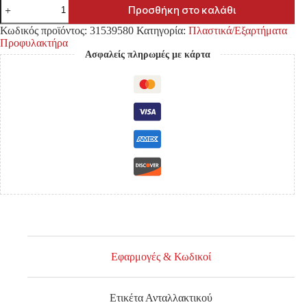
ΔΙΧΤΥ
Προσθήκη στο καλάθι
ΠΡΟΦΥΛΑΚΤΗΡΑ
FORD
Κωδικός προϊόντος:
31539580
Κατηγορία:
Πλαστικά/Εξαρτήματα
RANGER
Προφυλακτήρα
'09-
Ασφαλείς πληρωμές με κάρτα
'12
ΜΕΣΑΙΟ
ΕΜΠΡΟΣ
ποσότητα
Εφαρμογές & Κωδικοί
Ετικέτα Ανταλλακτικού