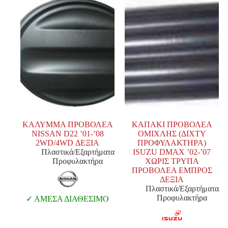
ΚΑΛΥΜΜΑ ΠΡΟΒΟΛΕΑ
ΚΑΠΑΚΙ ΠΡΟΒΟΛΕΑ
NISSAN D22 ’01-’08
ΟΜΙΧΛΗΣ (ΔΙΧΤΥ
2WD/4WD ΔΕΞΙΑ
ΠΡΟΦΥΛΑΚΤΗΡΑ)
Πλαστικά/Εξαρτήματα
ISUZU DMAX ’02-’07
Προφυλακτήρα
ΧΩΡΙΣ ΤΡΥΠΑ
ΠΡΟΒΟΛΕΑ ΕΜΠΡΟΣ
ΔΕΞΙΑ
Πλαστικά/Εξαρτήματα
Προφυλακτήρα
ΑΜΕΣΑ ΔΙΑΘΕΣΙΜΟ