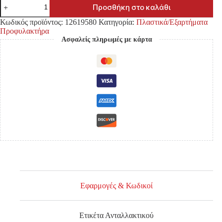
ΔΙΧΤΥ
Προσθήκη στο καλάθι
ΠΡΟΦΥΛΑΚΤΗΡΑ
TOYOTA
Κωδικός προϊόντος:
12619580
Κατηγορία:
Πλαστικά/Εξαρτήματα
HILUX
Προφυλακτήρα
VIGO
Ασφαλείς πληρωμές με κάρτα
'09-
'12
2WD/4WD
ΕΜΠΡΟΣ
ποσότητα
Εφαρμογές & Κωδικοί
Ετικέτα Ανταλλακτικού