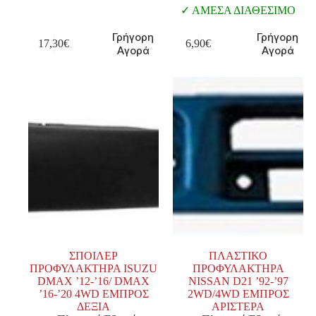
ΑΜΕΣΑ ΔΙΑΘΕΣΙΜΟ
Γρήγορη
Γρήγορη
17,30
€
6,90
€
Αγορά
Αγορά
ΣΠΟΙΛΕΡ
ΠΛΑΣΤΙΚΟ
ΠΡΟΦΥΛΑΚΤΗΡΑ ISUZU
ΠΡΟΦΥΛΑΚΤΗΡΑ
DMAX ’12-’16/ DMAX
NISSAN D21 ’92-’97
’16-’20 4WD ΕΜΠΡΟΣ
2WD/4WD ΕΜΠΡΟΣ
ΔΕΞΙΑ
ΑΡΙΣΤΕΡΑ