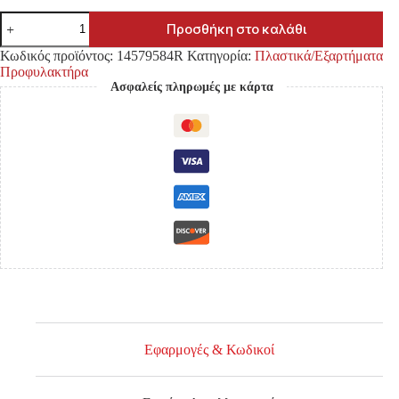
ΚΑΠΑΚΙ
Προσθήκη στο καλάθι
ΠΡΟΒΟΛΕΑ
ΟΜΙΧΛΗΣ
Κωδικός προϊόντος:
14579584R
Κατηγορία:
Πλαστικά/Εξαρτήματα
(ΔΙΧΤΥ
Προφυλακτήρα
ΠΡΟΦΥΛΑΚΤΗΡΑ)
Ασφαλείς πληρωμές με κάρτα
MITSUBISHI
L200
'09-
'10/
L200
'10-
'15
ΜΟΝΗ
ΚΑΜΠΙΝΑ
ΜΕ
ΤΡΥΠΑ
ΠΡΟΒΟΛΕΑ
ΕΜΠΡΟΣ
ΔΕΞΙΑ
ποσότητα
Εφαρμογές & Κωδικοί