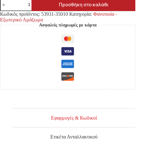
ΠΟΔΙΑ
Προσθήκη στο καλάθι
ΜΕΣΑΙΑ
TOYOTA
Κωδικός προϊόντος:
53931-35010
Κατηγορία:
Φανοποιία -
HILUX
Εξωτερικό Αμάξωμα
KDN145/150/165/170
Ασφαλείς πληρωμές με κάρτα
'01-
'05
2WD/4WD
ΕΜΠΡΟΣ
ποσότητα
Εφαρμογές & Κωδικοί
Ετικέτα Ανταλλακτικού