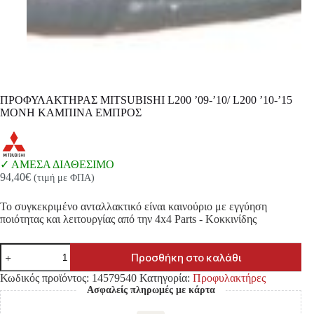
ΠΡΟΦΥΛΑΚΤΗΡΑΣ MITSUBISHI L200 ’09-’10/ L200 ’10-’15
ΜΟΝΗ ΚΑΜΠΙΝΑ ΕΜΠΡΟΣ
ΑΜΕΣΑ ΔΙΑΘΕΣΙΜΟ
94,40
€
(τιμή με ΦΠΑ)
Το συγκεκριμένο ανταλλακτικό είναι καινούριο με εγγύηση
ποιότητας και λειτουργίας από την 4x4 Parts - Κοκκινίδης
ΠΡΟΦΥΛΑΚΤΗΡΑΣ
Προσθήκη στο καλάθι
MITSUBISHI
L200
Κωδικός προϊόντος:
14579540
Κατηγορία:
Προφυλακτήρες
'09-
Ασφαλείς πληρωμές με κάρτα
'10/
L200