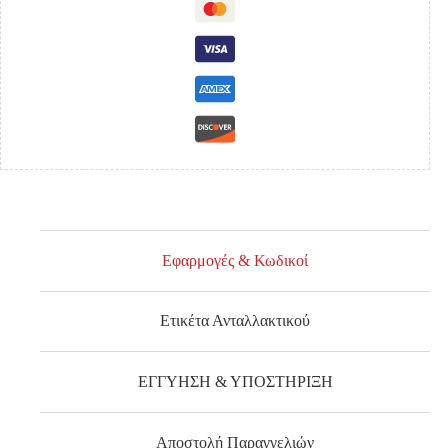
'10-
'15
ΜΟΝΗ
ΚΑΜΠΙΝΑ
ΕΜΠΡΟΣ
ποσότητα
Εφαρμογές & Κωδικοί
Ετικέτα Ανταλλακτικού
ΕΓΓΥΗΣΗ & ΥΠΟΣΤΗΡΙΞΗ
Αποστολή Παραγγελιών