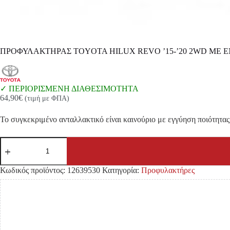
ΠΡΟΦΥΛΑΚΤΗΡΑΣ TOYOTA HILUX REVO ’15-’20 2WD ΜΕ
ΠΕΡΙΟΡΙΣΜΕΝΗ ΔΙΑΘΕΣΙΜΟΤΗΤΑ
64,90
€
(τιμή με ΦΠΑ)
Το συγκεκριμένο ανταλλακτικό είναι καινούριο με εγγύηση ποιότητας 
ΠΡΟΦΥΛΑΚΤΗΡΑΣ
TOYOTA
HILUX
REVO
Κωδικός προϊόντος:
12639530
Κατηγορία:
Προφυλακτήρες
'15-
'20
2WD
ΜΕ
ΕΝΣΩΜΑΤΩΜΕΝΟ
ΔΙΧΤΥ
ΕΜΠΡΟΣ