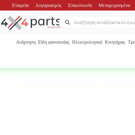
Μετάβαση
Εταιρεία
Λογαριασμός
Επικοινωνία
Μεταχειρισμένα
στο
περιεχόμενο
Products
search
Ανάρτηση
Είδη φανοποιίας
Ηλεκτρολογικά
Κινητήρας
Τρο