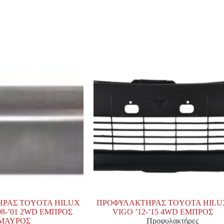
ΡΑΣ TOYOTA HILUX
ΠΡΟΦΥΛΑΚΤΗΡΑΣ TOYOTA HILU
’98-’01 2WD ΕΜΠΡΟΣ
VIGO ’12-’15 4WD ΕΜΠΡΟΣ
ΜΑΥΡΟΣ
Προφυλακτήρες