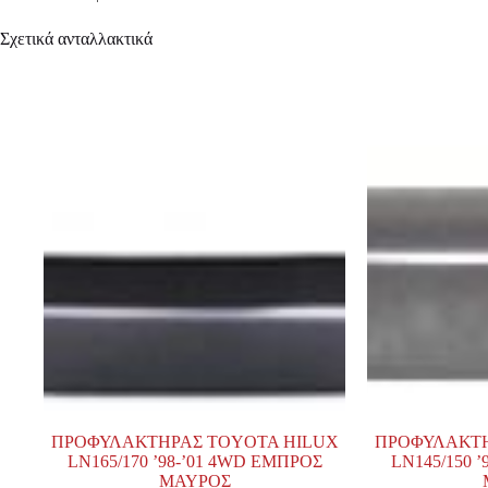
Σχετικά ανταλλακτικά
ΠΡΟΦΥΛΑΚΤΗΡΑΣ TOYOTA HILUX
ΠΡΟΦΥΛΑΚΤΗ
LN165/170 ’98-’01 4WD ΕΜΠΡΟΣ
LN145/150 
ΜΑΥΡΟΣ