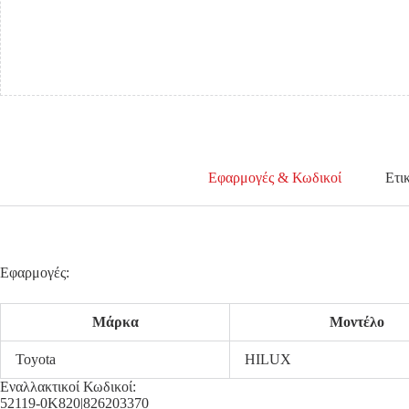
ποσότητα
Εφαρμογές & Κωδικοί
Ετι
Εφαρμογές:
Μάρκα
Μοντέλο
Toyota
HILUX
Εναλλακτικοί Κωδικοί:
52119-0K820|826203370