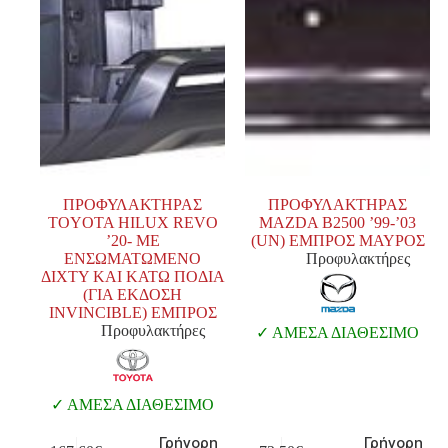
ΠΡΟΦΥΛΑΚΤΗΡΑΣ
ΠΡΟΦΥΛΑΚΤΗΡΑΣ
TOYOTA HILUX REVO
MAZDA B2500 ’99-’03
’20- ΜΕ
(UN) ΕΜΠΡΟΣ ΜΑΥΡΟΣ
ΕΝΣΩΜΑΤΩΜΕΝΟ
Προφυλακτήρες
ΔΙΧΤΥ ΚΑΙ ΚΑΤΩ ΠΟΔΙΑ
(ΓΙΑ ΕΚΔΟΣΗ
INVINCIBLE) ΕΜΠΡΟΣ
Προφυλακτήρες
ΑΜΕΣΑ ΔΙΑΘΕΣΙΜΟ
ΑΜΕΣΑ ΔΙΑΘΕΣΙΜΟ
Γρήγορη
Γρήγορη