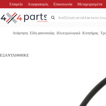
Μετάβαση
Εταιρεία
Λογαριασμός
Επικοινωνία
Μεταχειρισμένα
στο
περιεχόμενο
Products
search
Ανάρτηση
Είδη φανοποιίας
Ηλεκτρολογικά
Κινητήρας
Τρο
ΕΞΑΝΤΛΗΘΗΚΕ