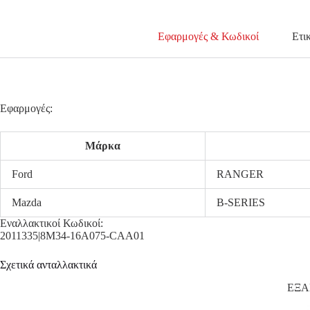
Εφαρμογές & Κωδικοί
Ετι
Εφαρμογές:
Μάρκα
Ford
RANGER
Mazda
B-SERIES
Εναλλακτικοί Κωδικοί:
2011335|8M34-16A075-CAA01
Σχετικά ανταλλακτικά
ΕΞ