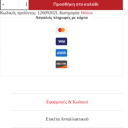
ΘΟΛΟΣ
Προσθήκη στο καλάθι
TOYOTA
HILUX
Κωδικός προϊόντος:
12609202L
Κατηγορία:
Θόλοι
VIGO
Ασφαλείς πληρωμές με κάρτα
'05-
'09/
'09-
'12
4WD
ΠΛΑΣΤΙΚΟΣ
ΕΜΠΡΟΣ
ΑΡΙΣΤΕΡΑ
ποσότητα
Εφαρμογές & Κωδικοί
Ετικέτα Ανταλλακτικού