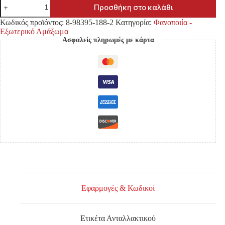
ΒΑΣΗ
Προσθήκη στο καλάθι
ΠΡΟΦΥΛΑΚΤΗΡΑ
ISUZU
Κωδικός προϊόντος:
8-98395-188-2
Κατηγορία:
Φανοποιία -
DMAX
Εξωτερικό Αμάξωμα
'20-
Ασφαλείς πληρωμές με κάρτα
DCB
(ΤΕΤΡΑΠΟΡΤΟ)
ΕΜΠΡΟΣ
ΑΡΙΣΤΕΡΑ
ποσότητα
Εφαρμογές & Κωδικοί
Ετικέτα Ανταλλακτικού