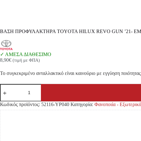
ΒΑΣΗ ΠΡΟΦΥΛΑΚΤΗΡΑ TOYOTA HILUX REVO GUN ’21- ΕΜ
ΑΜΕΣΑ ΔΙΑΘΕΣΙΜΟ
8,90
€
(τιμή με ΦΠΑ)
Το συγκεκριμένο ανταλλακτικό είναι καινούριο με εγγύηση ποιότητας 
ΒΑΣΗ
ΠΡΟΦΥΛΑΚΤΗΡΑ
TOYOTA
HILUX
Κωδικός προϊόντος:
52116-YP040
Κατηγορία:
Φανοποιία - Εξωτερι
REVO
GUN
'21-
ΕΜΠΡΟΣ
ΠΛΑΙΝΗ
ΑΡΙΣΤΕΡΑ
ποσότητα