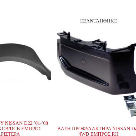
ΕΞΑΝΤΛΗΘΗΚΕ
 NISSAN D22 ’01-’08
KCB/DCB ΕΜΠΡΟΣ
ΒΑΣΗ ΠΡΟΦΥΛΑΚΤΗΡΑ NISSAN D
ΡΙΣΤΕΡΑ
4WD ΕΜΠΡΟΣ RH