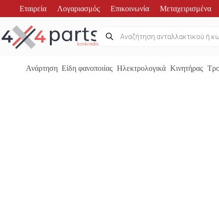
Μετάβαση
Εταιρεία
Λογαριασμός
Επικοινωνία
Μεταχειρισμένα
στο
περιεχόμενο
Products
search
Ανάρτηση
Είδη φανοποιίας
Ηλεκτρολογικά
Κινητήρας
Τρο