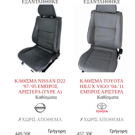
ΕΞΑΝΤΛΗΘΗΚΕ
ΕΞΑΝΤΛΗΘΗΚΕ
ΚΑΘΙΣΜΑ NISSAN D22
ΚΑΘΙΣΜΑ TOYOTA
’97-’05 ΕΜΠΡΟΣ
HILUX VIGO ’04-’11
ΑΡΙΣΤΕΡΑ (TYPE A)
ΕΜΠΡΟΣ ΑΡΙΣΤΕΡΑ
Καθίσματα
Καθίσματα
ΧΩΡΙΣ ΑΠΟΘΕΜΑ
ΧΩΡΙΣ ΑΠΟΘΕΜΑ
Γρήγορη
Γρήγορη
449,50
€
457,30
€