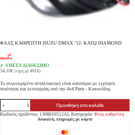
ΦΛΑΣ ΚΑΘΡΕΠΤΗ ISUZU DMAX ’12- ΚΑΤΩ DIAMOND
ΑΜΕΣΑ ΔΙΑΘΕΣΙΜΟ
34,10
€
(τιμή με ΦΠΑ)
Το συγκεκριμένο ανταλλακτικό είναι καινούριο με εγγύηση
ποιότητας και λειτουργίας από την 4x4 Parts - Κοκκινίδης
ΦΛΑΣ
Προσθήκη στο καλάθι
ΚΑΘΡΕΠΤΗ
ISUZU
Κωδικός προϊόντος:
1308010512AL
Κατηγορία:
Φλας καθρέπτη
DMAX
Ασφαλείς πληρωμές με κάρτα
'12-
ΚΑΤΩ
DIAMOND