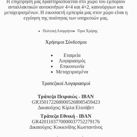
Η επιχείρησή μας δραστηριοποιείται στο χώρο του εμπορίου
ανταλλακτικών αυτοκινήτων 4×4 και 4×2, καινούργιων και
μεταχειρισμένων. Η εικοσαετή εμπειρία μας στον χώρο είναι η
εγγύηση της ποιότητας των υπηρεσιών μας.
Πολιτική Απορρήτου
Όροι Χρήσης
Χρήσιμοι Σύνδεσμοι
Εταιρεία
Λογαριασμός
Επικοινωνία
Μεταχειρισμένα
Τραπεζικοί Λογαριασμοί
Τράπεζα Πειραιώς - IBAN
GR3501722680005268085459423
Δικαιούχος: Κίρλα Ελισάβετ
Τράπεζα Εθνική - IBAN
GR4201103770000037752279176
Δικαιούχος: Κοκκινίδης Κωσταντίνος