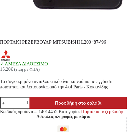
ΠΟΡΤΑΚΙ ΡΕΖΕΡΒΟΥΑΡ MITSUBISHI L200 ’87-’96
ΑΜΕΣΑ ΔΙΑΘΕΣΙΜΟ
15,20
€
(τιμή με ΦΠΑ)
Το συγκεκριμένο ανταλλακτικό είναι καινούριο με εγγύηση
ποιότητας και λειτουργίας από την 4x4 Parts - Κοκκινίδης
ΠΟΡΤΑΚΙ
Προσθήκη στο καλάθι
ΡΕΖΕΡΒΟΥΑΡ
MITSUBISHI
Κωδικός προϊόντος:
14014455
Κατηγορία:
Πορτάκια ρεζερβουάρ
L200
Ασφαλείς πληρωμές με κάρτα
'87-
'96
ποσότητα