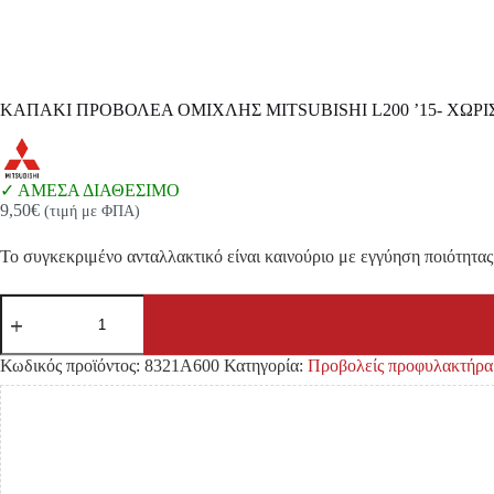
ΚΑΠΑΚΙ ΠΡΟΒΟΛΕΑ ΟΜΙΧΛΗΣ MITSUBISHI L200 ’15- ΧΩΡΙ
ΑΜΕΣΑ ΔΙΑΘΕΣΙΜΟ
9,50
€
(τιμή με ΦΠΑ)
Το συγκεκριμένο ανταλλακτικό είναι καινούριο με εγγύηση ποιότητας 
ΚΑΠΑΚΙ
ΠΡΟΒΟΛΕΑ
ΟΜΙΧΛΗΣ
MITSUBISHI
Κωδικός προϊόντος:
8321A600
Κατηγορία:
Προβολείς προφυλακτήρα
L200
'15-
ΧΩΡΙΣ
ΤΡΥΠΑ
ΔΕΞΙΑ
ποσότητα