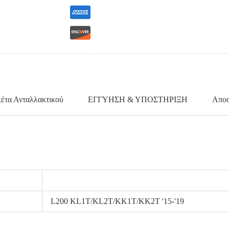
κέτα Ανταλλακτικού
ΕΓΓΥΗΣΗ & ΥΠΟΣΤΗΡΙΞΗ
Αποσ
L200 KL1T/KL2T/KK1T/KK2T '15-'19