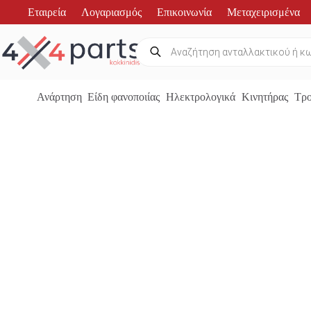
Μετάβαση
Εταιρεία
Λογαριασμός
Επικοινωνία
Μεταχειρισμένα
στο
περιεχόμενο
Products
search
Ανάρτηση
Είδη φανοποιίας
Ηλεκτρολογικά
Κινητήρας
Τρο