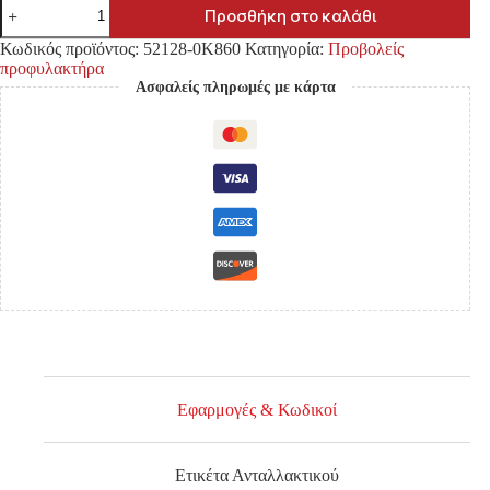
ΚΑΠΑΚΙ
Προσθήκη στο καλάθι
ΠΡΟΒΟΛΕΑ
ΟΜΙΧΛΗΣ
Κωδικός προϊόντος:
52128-0K860
Κατηγορία:
Προβολείς
TOYOTA
προφυλακτήρα
HILUX
Ασφαλείς πληρωμές με κάρτα
GUN
'21-
ΜΕ
ΤΡΥΠΑ
ΠΡΟΒΟΛΕΑ
ΑΡΙΣΤΕΡΑ
ποσότητα
Εφαρμογές & Κωδικοί
Ετικέτα Ανταλλακτικού